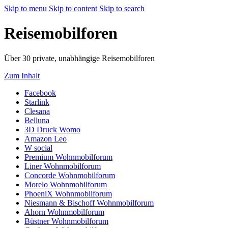
Skip to menu
Skip to content
Skip to search
Reisemobilforen
Über 30 private, unabhängige Reisemobilforen
Zum Inhalt
(Opens
Facebook
(Opens
a
Starlink
a
(Opens
new
Clesana
new
(Opens
a
tab)
Belluna
tab)
a
new
(Opens
3D Druck Womo
new
tab)
(Opens
a
Amazon Leo
tab)
(Opens
a
new
W social
a
new
tab)
(Opens
Premium Wohnmobilforum
new
tab)
(Opens
a
Liner Wohnmobilforum
tab)
a
new
(Opens
Concorde Wohnmobilforum
new
(Opens
tab)
a
Morelo Wohnmobilforum
tab)
a
(Opens
new
PhoeniX Wohnmobilforum
new
a
tab)
(Opens
Niesmann & Bischoff Wohnmobilforum
(Opens
tab)
new
a
Ahorn Wohnmobilforum
a
(Opens
tab)
new
Büstner Wohnmobilforum