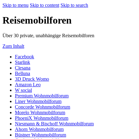
Skip to menu
Skip to content
Skip to search
Reisemobilforen
Über 30 private, unabhängige Reisemobilforen
Zum Inhalt
(Opens
Facebook
(Opens
a
Starlink
a
(Opens
new
Clesana
new
(Opens
a
tab)
Belluna
tab)
a
new
(Opens
3D Druck Womo
new
tab)
(Opens
a
Amazon Leo
tab)
(Opens
a
new
W social
a
new
tab)
(Opens
Premium Wohnmobilforum
new
tab)
(Opens
a
Liner Wohnmobilforum
tab)
a
new
(Opens
Concorde Wohnmobilforum
new
(Opens
tab)
a
Morelo Wohnmobilforum
tab)
a
(Opens
new
PhoeniX Wohnmobilforum
new
a
tab)
(Opens
Niesmann & Bischoff Wohnmobilforum
(Opens
tab)
new
a
Ahorn Wohnmobilforum
a
(Opens
tab)
new
Büstner Wohnmobilforum